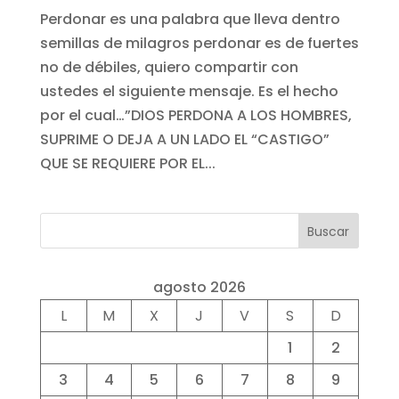
Perdonar es una palabra que lleva dentro
semillas de milagros perdonar es de fuertes
no de débiles, quiero compartir con
ustedes el siguiente mensaje. Es el hecho
por el cual…”DIOS PERDONA A LOS HOMBRES,
SUPRIME O DEJA A UN LADO EL “CASTIGO”
QUE SE REQUIERE POR EL...
Buscar
agosto 2026
L
M
X
J
V
S
D
1
2
3
4
5
6
7
8
9