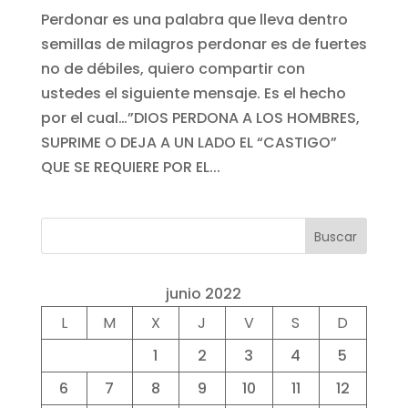
Perdonar es una palabra que lleva dentro
semillas de milagros perdonar es de fuertes
no de débiles, quiero compartir con
ustedes el siguiente mensaje. Es el hecho
por el cual…”DIOS PERDONA A LOS HOMBRES,
SUPRIME O DEJA A UN LADO EL “CASTIGO”
QUE SE REQUIERE POR EL...
Buscar
junio 2022
L
M
X
J
V
S
D
1
2
3
4
5
6
7
8
9
10
11
12